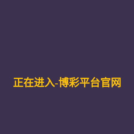
设
生命科学学院与合作发展办公室联合开
作者：万丽丽
时间：2025-07-09
浏览：
推进党风廉政建设，传承红色廉洁基因，近日，生命科学学
追寻红色足迹，感悟廉洁初心”为主题，开展沉浸式廉洁教育
腐防变思想防线。
地下交通站作为抗战时期胶东地区重要的“红色枢纽”，不仅
己奉公的精神密码。在展馆内，党员们循着历史脉络，细看
史料，聆听他们在艰苦环境中拒绝利诱、严守纪律的故事—
，他们婉言谢绝，用“不拿群众一针一线”的自觉，践行着共
廉洁”二字从历史文献走向鲜活现实，深深触动着在场每一位党