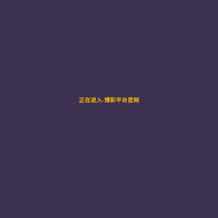
作者：初雪
时间：2025-07-01
浏览：
来源：国有
资产管理处（招标办公室）
为庆祝中国共产党成立104周年，扎实推进深入贯彻中央八项规定精
神学习教育，强化师德师风建设，加强廉洁教育，7月1日上午，国有资
产管理处党支部全体人员前往章丘区廉洁家风馆，开展“坚守初心强党性
挺膺担当建新功”主题党日暨党员集体过政治生日活动，进一步激发党员
干部履职尽责、挺膺担当，用实际行动为学校办学事业高质量发展增光
添彩。