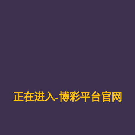
设
教师教育学院举办深入贯彻中央八项规定精神学
作者：栾毅之
时间：2025-06-18
浏览：
开展深入贯彻中央八项规定精神学习教育，将中央八项规定精
请2023年度“齐鲁最美教师”、马克思主义学院刘振光教授
委书记姜东菲主持报告会。学院班子成员、教师、学生党员
教授以《深刻领会中央八项规定精神，以教育家精神为引领
提升教师队伍思想政治和师德师风建设水平，从历史和现实
读了中央八项规定及其实施细则精神的历史渊源、时代价值
任担当。
教授的报告政治站位高、内容丰富详实、针对性强，与会师